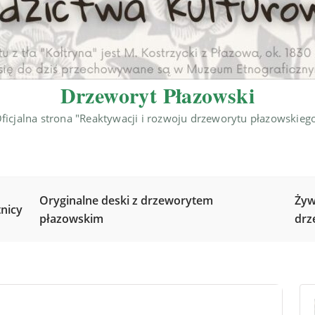
Drzeworyt Płazowski
ficjalna strona "Reaktywacji i rozwoju drzeworytu płazowskieg
Oryginalne deski z drzeworytem
Żyw
nicy
płazowskim
drz