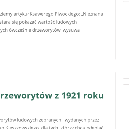
ajdziemy artykuł Ksawerego Piwockiego: „Nieznana
stara się pokazać wartość ludowych
nych ówcześnie drzeworytów, wysuwa
drzeworytów z 1921 roku
worytów ludowych zebranych i wydanych przez
o Kieszkowskiego, dla tych, którzy chcą zgłębiać