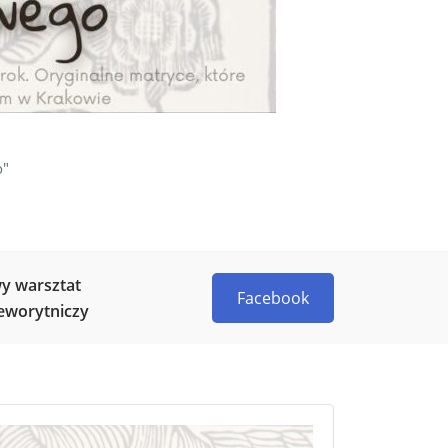
o"
y warsztat
Facebook
eworytniczy