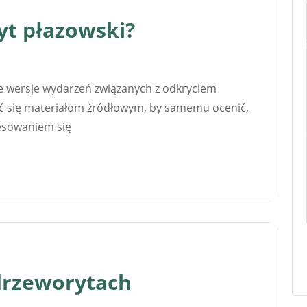
yt płazowski?
żne wersje wydarzeń związanych z odkryciem
eć się materiałom źródłowym, by samemu ocenić,
eresowaniem się
drzeworytach