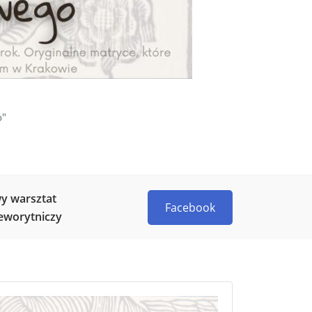
o"
y warsztat
Facebook
eworytniczy