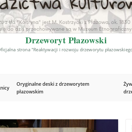
Drzeworyt Płazowski
ficjalna strona "Reaktywacji i rozwoju drzeworytu płazowskieg
Oryginalne deski z drzeworytem
Żyw
nicy
płazowskim
drz