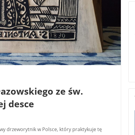
łazowskiego ze św.
ej desce
y drzeworytnik w Polsce, który praktykuje tę