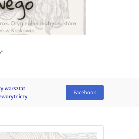
o"
y warsztat
Facebook
eworytniczy