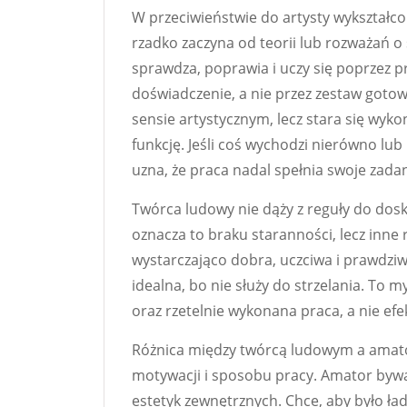
W przeciwieństwie do artysty wykształc
rzadko zaczyna od teorii lub rozważań o 
sprawdza, poprawia i uczy się poprzez p
doświadczenie, a nie przez zestaw gotowy
sensie artystycznym, lecz stara się wykon
funkcję. Jeśli coś wychodzi nierówno lub
uzna, że praca nadal spełnia swoje zadan
Twórca ludowy nie dąży z reguły do dosk
oznacza to braku staranności, lecz inne 
wystarczająco dobra, uczciwa i prawdziw
idealna, bo nie służy do strzelania. To my
oraz rzetelnie wykonana praca, a nie e
Różnica między twórcą ludowym a amator
motywacji i sposobu pracy. Amator byw
estetyk zewnętrznych. Chce, aby było ła