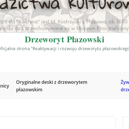
Drzeworyt Płazowski
ficjalna strona "Reaktywacji i rozwoju drzeworytu płazowskieg
Oryginalne deski z drzeworytem
Żyw
nicy
płazowskim
drz