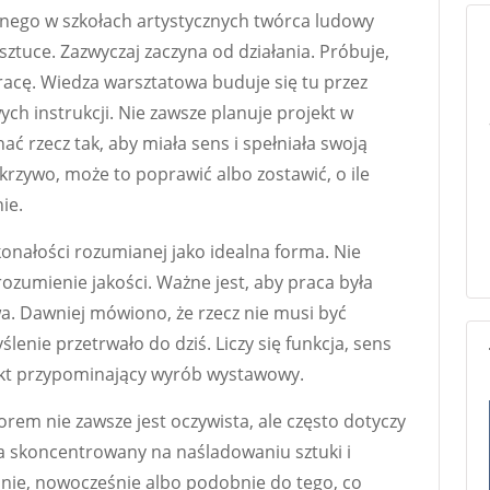
onego w szkołach artystycznych twórca ludowy
sztuce. Zazwyczaj zaczyna od działania. Próbuje,
racę. Wiedza warsztatowa buduje się tu przez
ch instrukcji. Nie zawsze planuje projekt w
ać rzecz tak, aby miała sens i spełniała swoją
 krzywo, może to poprawić albo zostawić, o ile
ie.
onałości rozumianej jako idealna forma. Nie
rozumienie jakości. Ważne jest, aby praca była
a. Dawniej mówiono, że rzecz nie musi być
ślenie przetrwało do dziś. Liczy się funkcja, sens
fekt przypominający wyrób wystawowy.
em nie zawsze jest oczywista, ale często dotyczy
a skoncentrowany na naśladowaniu sztuki i
dnie, nowocześnie albo podobnie do tego, co