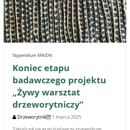
Stypendium MKiDN
Koniec etapu
badawczego projektu
„Żywy warsztat
drzeworytniczy”
Drzeworytnik
1 marca 2025
Zakończył się etap badawczy stypendium