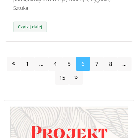
Sztuka
1
…
4
5
6
7
8
…
15