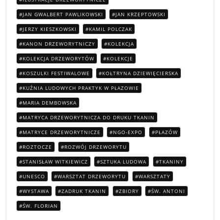
JAN GWALBERT PAWLIKOWSKI
JAN KRZEPTOWSKI
JERZY KIESZKOWSKI
KAMIL POLCZAK
KANON DRZEWORYTNICZY
KOLEKCJA
KOLEKCJA DRZEWORYTÓW
KOLEKCJE
KOSZULKI FESTIWALOWE
KOŁTRYNA DZIEWIĘCIERSKA
KUŹNIA LUDOWYCH PRAKTYK W PŁAZOWIE
MARIA DEMBOWSKA
MATRYCA DRZEWORYTNICZA DO DRUKU TKANIN
MATRYCE DRZEWORYTNICZE
NGO-EXPO
PŁAZÓW
ROZTOCZE
ROZWÓJ DRZEWORYTU
STANISŁAW WITKIEWICZ
SZTUKA LUDOWA
TKANINY
UNESCO
WARSZTAT DRZEWORYTU
WARSZTATY
WYSTAWA
ZADRUK TKANIN
ZBIORY
ŚW. ANTONI
ŚW. FLORIAN