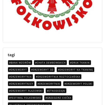
tagi
BANK WZORÓW
CHATA DEMBOWSKICH
DRUK TKANIN
DRZEWORYT
DRZEWORYT 3D
DRZEWORYT NA TKANINĘ
DRZEWORYTNIA
DRZEWORYTNIA ROZTOCZAŃSKA
DRZEWORYTNICY
DRZEWORYTNIK
DRZEWORYT POLSKI
DRZEWORYT PŁAZOWSKI
ETNODIZAJN
FESTIWAL FOLKOWISKO
GRZEGORZ CIEĆKA
ILUSTRACJE DRZEWORYTNICZE