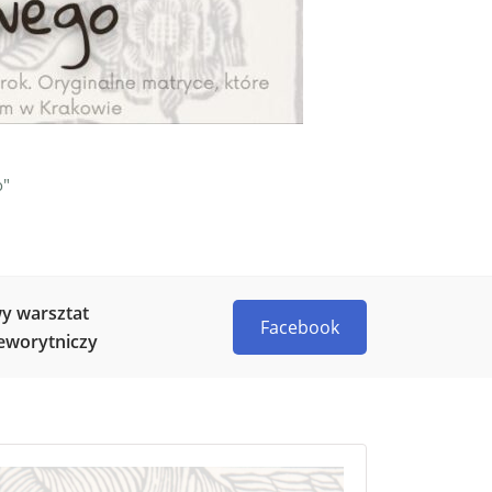
o"
y warsztat
Facebook
eworytniczy