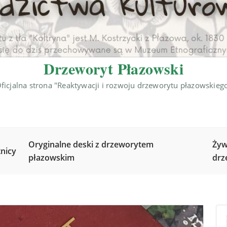
Drzeworyt Płazowski
ficjalna strona "Reaktywacji i rozwoju drzeworytu płazowskieg
Oryginalne deski z drzeworytem
Żyw
nicy
płazowskim
drz