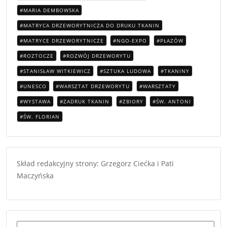
MARIA DEMBOWSKA
MATRYCA DRZEWORYTNICZA DO DRUKU TKANIN
MATRYCE DRZEWORYTNICZE
NGO-EXPO
PŁAZÓW
ROZTOCZE
ROZWÓJ DRZEWORYTU
STANISŁAW WITKIEWICZ
SZTUKA LUDOWA
TKANINY
UNESCO
WARSZTAT DRZEWORYTU
WARSZTATY
WYSTAWA
ZADRUK TKANIN
ZBIORY
ŚW. ANTONI
ŚW. FLORIAN
Skład redakcyjny strony: Grzegorz Ciećka i Pati
Maczyńska
Szukaj: