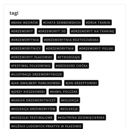
tagi
BANK WZORÓW
CHATA DEMBOWSKICH
DRUK TKANIN
DRZEWORYT
DRZEWORYT 3D
DRZEWORYT NA TKANINĘ
DRZEWORYTNIA
DRZEWORYTNIA ROZTOCZAŃSKA
DRZEWORYTNICY
DRZEWORYTNIK
DRZEWORYT POLSKI
DRZEWORYT PŁAZOWSKI
ETNODIZAJN
FESTIWAL FOLKOWISKO
GRZEGORZ CIEĆKA
ILUSTRACJE DRZEWORYTNICZE
JAN GWALBERT PAWLIKOWSKI
JAN KRZEPTOWSKI
JERZY KIESZKOWSKI
KAMIL POLCZAK
KANON DRZEWORYTNICZY
KOLEKCJA
KOLEKCJA DRZEWORYTÓW
KOLEKCJE
KOSZULKI FESTIWALOWE
KOŁTRYNA DZIEWIĘCIERSKA
KUŹNIA LUDOWYCH PRAKTYK W PŁAZOWIE