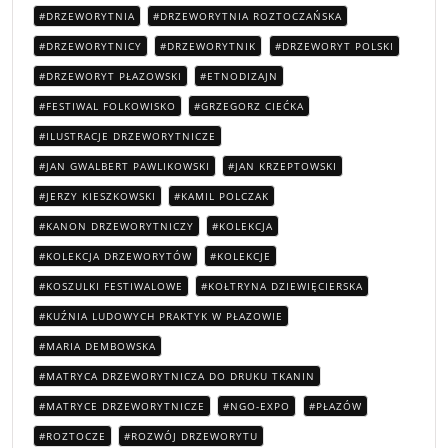
DRZEWORYTNIA
DRZEWORYTNIA ROZTOCZAŃSKA
DRZEWORYTNICY
DRZEWORYTNIK
DRZEWORYT POLSKI
DRZEWORYT PŁAZOWSKI
ETNODIZAJN
FESTIWAL FOLKOWISKO
GRZEGORZ CIEĆKA
ILUSTRACJE DRZEWORYTNICZE
JAN GWALBERT PAWLIKOWSKI
JAN KRZEPTOWSKI
JERZY KIESZKOWSKI
KAMIL POLCZAK
KANON DRZEWORYTNICZY
KOLEKCJA
KOLEKCJA DRZEWORYTÓW
KOLEKCJE
KOSZULKI FESTIWALOWE
KOŁTRYNA DZIEWIĘCIERSKA
KUŹNIA LUDOWYCH PRAKTYK W PŁAZOWIE
MARIA DEMBOWSKA
MATRYCA DRZEWORYTNICZA DO DRUKU TKANIN
MATRYCE DRZEWORYTNICZE
NGO-EXPO
PŁAZÓW
ROZTOCZE
ROZWÓJ DRZEWORYTU