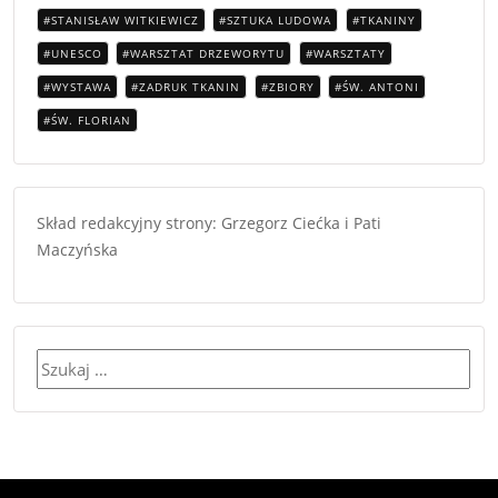
STANISŁAW WITKIEWICZ
SZTUKA LUDOWA
TKANINY
UNESCO
WARSZTAT DRZEWORYTU
WARSZTATY
WYSTAWA
ZADRUK TKANIN
ZBIORY
ŚW. ANTONI
ŚW. FLORIAN
Skład redakcyjny strony: Grzegorz Ciećka i Pati
Maczyńska
Szukaj: