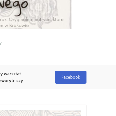
o"
y warsztat
Facebook
eworytniczy