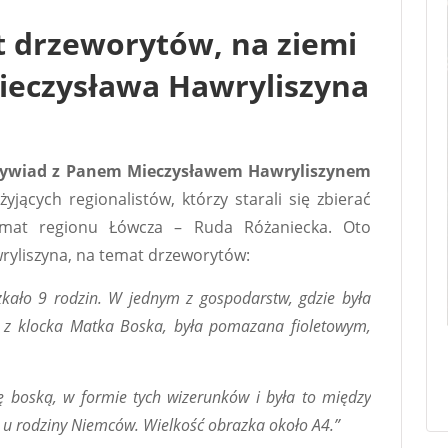
t drzeworytów, na ziemi
Mieczysława Hawryliszyna
 wywiad z Panem Mieczysławem Hawryliszynem
żyjących regionalistów, którzy starali się zbierać
emat regionu Łówcza – Ruda Różaniecka. Oto
ryliszyna, na temat drzeworytów:
szkało 9 rodzin. W jednym z gospodarstw, gdzie była
ta z klocka Matka Boska, była pomazana fioletowym,
nę boską, w formie tych wizerunków i była to między
o u rodziny Niemców. Wielkość obrazka około A4.”