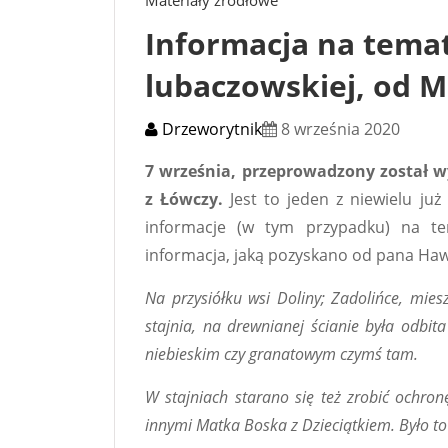
Materiały źródłowe
Informacja na tema
lubaczowskiej, od 
Drzeworytnik
8 września 2020
7 września, przeprowadzony został
z Łówczy.
Jest to jeden z niewielu już 
informacje (w tym przypadku) na t
informacja, jaką pozyskano od pana Haw
Na przysiółku wsi Doliny; Zadolińce, mie
stajnia, na drewnianej ścianie była odbi
niebieskim czy granatowym czymś tam.
W stajniach starano się też zrobić ochro
innymi Matka Boska z Dzieciątkiem. Było t