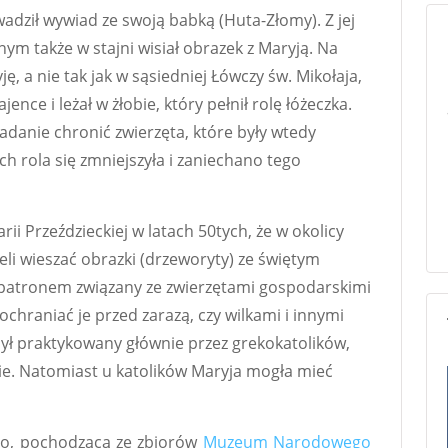
adził wywiad ze swoją babką (Huta-Złomy). Z jej
nym także w stajni wisiał obrazek z Maryją. Na
ę, a nie tak jak w sąsiedniej Łówczy św. Mikołaja,
ence i leżał w żłobie, który pełnił rolę łóżeczka.
zadanie chronić zwierzęta, które były wtedy
ch rola się zmniejszyła i zaniechano tego
i Przeździeckiej w latach 50tych, że w okolicy
eli wieszać obrazki (drzeworyty) ze świętym
n patronem związany ze zwierzętami gospodarskimi
chraniać je przed zarazą, czy wilkami i innymi
 był praktykowany głównie przez grekokatolików,
ie. Natomiast u katolików Maryja mogła mieć
go, pochodzącą ze zbiorów
Muzeum Narodowego