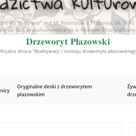
Drzeworyt Płazowski
ficjalna strona "Reaktywacji i rozwoju drzeworytu płazowskieg
Oryginalne deski z drzeworytem
Żyw
nicy
płazowskim
drz