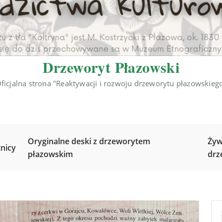
Drzeworyt Płazowski
ficjalna strona "Reaktywacji i rozwoju drzeworytu płazowskieg
Oryginalne deski z drzeworytem
Żyw
nicy
płazowskim
drz