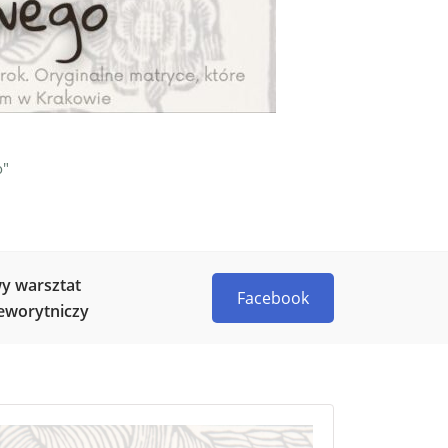
o"
y warsztat
Facebook
eworytniczy