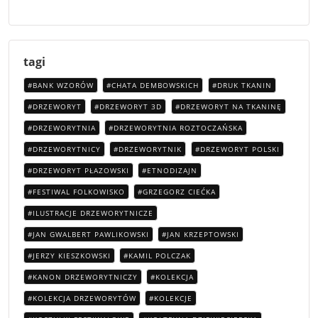
tagi
BANK WZORÓW
CHATA DEMBOWSKICH
DRUK TKANIN
DRZEWORYT
DRZEWORYT 3D
DRZEWORYT NA TKANINĘ
DRZEWORYTNIA
DRZEWORYTNIA ROZTOCZAŃSKA
DRZEWORYTNICY
DRZEWORYTNIK
DRZEWORYT POLSKI
DRZEWORYT PŁAZOWSKI
ETNODIZAJN
FESTIWAL FOLKOWISKO
GRZEGORZ CIEĆKA
ILUSTRACJE DRZEWORYTNICZE
JAN GWALBERT PAWLIKOWSKI
JAN KRZEPTOWSKI
JERZY KIESZKOWSKI
KAMIL POLCZAK
KANON DRZEWORYTNICZY
KOLEKCJA
KOLEKCJA DRZEWORYTÓW
KOLEKCJE