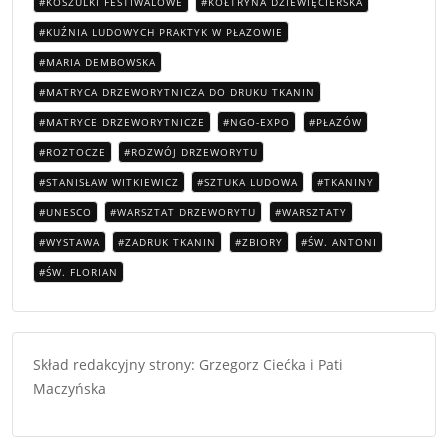
KOSZULKI FESTIWALOWE
KOŁTRYNA DZIEWIĘCIERSKA
KUŹNIA LUDOWYCH PRAKTYK W PŁAZOWIE
MARIA DEMBOWSKA
MATRYCA DRZEWORYTNICZA DO DRUKU TKANIN
MATRYCE DRZEWORYTNICZE
NGO-EXPO
PŁAZÓW
ROZTOCZE
ROZWÓJ DRZEWORYTU
STANISŁAW WITKIEWICZ
SZTUKA LUDOWA
TKANINY
UNESCO
WARSZTAT DRZEWORYTU
WARSZTATY
WYSTAWA
ZADRUK TKANIN
ZBIORY
ŚW. ANTONI
ŚW. FLORIAN
Skład redakcyjny strony: Grzegorz Ciećka i Pati
Maczyńska