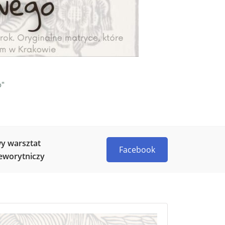
o"
y warsztat
Facebook
eworytniczy