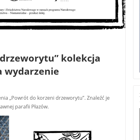
 drzeworytu” kolekcja
a wydarzenie
nia „Powrót do korzeni drzeworytu”. Znaleźć je
awnej parafii Płazów.