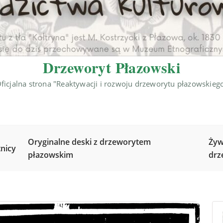
Drzeworyt Płazowski
ficjalna strona "Reaktywacji i rozwoju drzeworytu płazowskieg
Oryginalne deski z drzeworytem
Żyw
nicy
płazowskim
drz