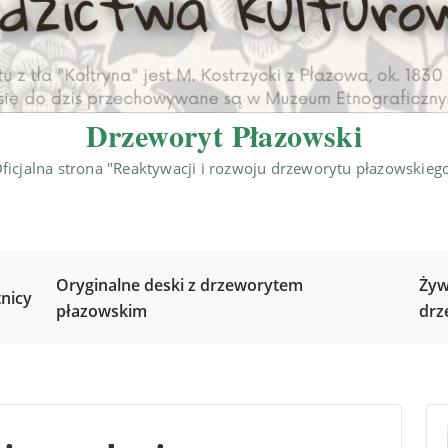
Drzeworyt Płazowski
ficjalna strona "Reaktywacji i rozwoju drzeworytu płazowskieg
Oryginalne deski z drzeworytem
Żyw
nicy
płazowskim
drz