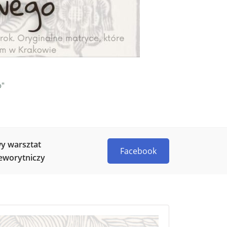
o"
y warsztat
Facebook
eworytniczy