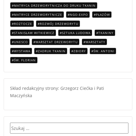
MATRYCA DRZEWORYTNICZA DO DRUKU TKANIN
MATRYCE DRZEWORYTNICZE
NGO-EXPO
PŁAZÓW
ROZTOCZE
ROZWÓJ DRZEWORYTU
STANISŁAW WITKIEWICZ
SZTUKA LUDOWA
TKANINY
UNESCO
WARSZTAT DRZEWORYTU
WARSZTATY
WYSTAWA
ZADRUK TKANIN
ZBIORY
ŚW. ANTONI
ŚW. FLORIAN
Skład redakcyjny strony: Grzegorz Ciećka i Pati
Maczyńska
Szukaj: