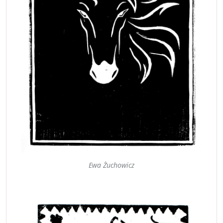
Ewa Żuchowicz