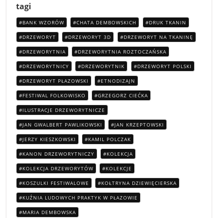
tagi
BANK WZORÓW
CHATA DEMBOWSKICH
DRUK TKANIN
DRZEWORYT
DRZEWORYT 3D
DRZEWORYT NA TKANINĘ
DRZEWORYTNIA
DRZEWORYTNIA ROZTOCZAŃSKA
DRZEWORYTNICY
DRZEWORYTNIK
DRZEWORYT POLSKI
DRZEWORYT PŁAZOWSKI
ETNODIZAJN
FESTIWAL FOLKOWISKO
GRZEGORZ CIEĆKA
ILUSTRACJE DRZEWORYTNICZE
JAN GWALBERT PAWLIKOWSKI
JAN KRZEPTOWSKI
JERZY KIESZKOWSKI
KAMIL POLCZAK
KANON DRZEWORYTNICZY
KOLEKCJA
KOLEKCJA DRZEWORYTÓW
KOLEKCJE
KOSZULKI FESTIWALOWE
KOŁTRYNA DZIEWIĘCIERSKA
KUŹNIA LUDOWYCH PRAKTYK W PŁAZOWIE
MARIA DEMBOWSKA