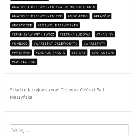
MATRYCA DRZEWORYTNICZA DO DRUKU TKANIN
MATRYCE DRZEWORYTNICZE
NGO-EXPO
PŁAZÓW
ROZTOCZE
ROZWÓJ DRZEWORYTU
STANISŁAW WITKIEWICZ
SZTUKA LUDOWA
TKANINY
UNESCO
WARSZTAT DRZEWORYTU
WARSZTATY
WYSTAWA
ZADRUK TKANIN
ZBIORY
ŚW. ANTONI
ŚW. FLORIAN
Skład redakcyjny strony: Grzegorz Ciećka i Pati
Maczyńska
Szukaj: