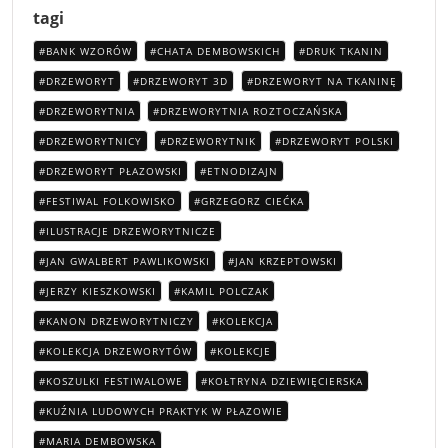
tagi
BANK WZORÓW
CHATA DEMBOWSKICH
DRUK TKANIN
DRZEWORYT
DRZEWORYT 3D
DRZEWORYT NA TKANINĘ
DRZEWORYTNIA
DRZEWORYTNIA ROZTOCZAŃSKA
DRZEWORYTNICY
DRZEWORYTNIK
DRZEWORYT POLSKI
DRZEWORYT PŁAZOWSKI
ETNODIZAJN
FESTIWAL FOLKOWISKO
GRZEGORZ CIEĆKA
ILUSTRACJE DRZEWORYTNICZE
JAN GWALBERT PAWLIKOWSKI
JAN KRZEPTOWSKI
JERZY KIESZKOWSKI
KAMIL POLCZAK
KANON DRZEWORYTNICZY
KOLEKCJA
KOLEKCJA DRZEWORYTÓW
KOLEKCJE
KOSZULKI FESTIWALOWE
KOŁTRYNA DZIEWIĘCIERSKA
KUŹNIA LUDOWYCH PRAKTYK W PŁAZOWIE
MARIA DEMBOWSKA