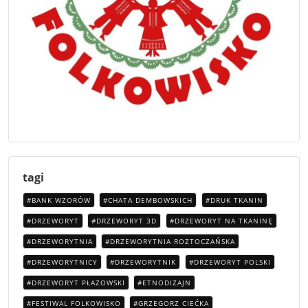
tagi
BANK WZORÓW
CHATA DEMBOWSKICH
DRUK TKANIN
DRZEWORYT
DRZEWORYT 3D
DRZEWORYT NA TKANINĘ
DRZEWORYTNIA
DRZEWORYTNIA ROZTOCZAŃSKA
DRZEWORYTNICY
DRZEWORYTNIK
DRZEWORYT POLSKI
DRZEWORYT PŁAZOWSKI
ETNODIZAJN
FESTIWAL FOLKOWISKO
GRZEGORZ CIEĆKA