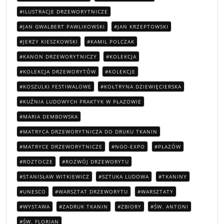
ILUSTRACJE DRZEWORYTNICZE
JAN GWALBERT PAWLIKOWSKI
JAN KRZEPTOWSKI
JERZY KIESZKOWSKI
KAMIL POLCZAK
KANON DRZEWORYTNICZY
KOLEKCJA
KOLEKCJA DRZEWORYTÓW
KOLEKCJE
KOSZULKI FESTIWALOWE
KOŁTRYNA DZIEWIĘCIERSKA
KUŹNIA LUDOWYCH PRAKTYK W PŁAZOWIE
MARIA DEMBOWSKA
MATRYCA DRZEWORYTNICZA DO DRUKU TKANIN
MATRYCE DRZEWORYTNICZE
NGO-EXPO
PŁAZÓW
ROZTOCZE
ROZWÓJ DRZEWORYTU
STANISŁAW WITKIEWICZ
SZTUKA LUDOWA
TKANINY
UNESCO
WARSZTAT DRZEWORYTU
WARSZTATY
WYSTAWA
ZADRUK TKANIN
ZBIORY
ŚW. ANTONI
ŚW. FLORIAN