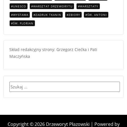
UNESCO
WARSZTAT DRZEWORYTU
WARSZTATY
WYSTAWA
ZADRUK TKANIN
ZBIORY
ŚW. ANTONI
ŚW. FLORIAN
Skład redakcyjny strony: Grzegorz Ciećka i Pati
Maczyńska
Szukaj:
Copyright © 2026 Drzeworyt Płazowski | Powered by