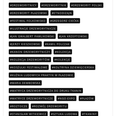
DRZEWORYTNICY
DRZEWORYTNIK
DRZEWORYT POLSKI
DRZEWORYT PŁAZOWSKI
ETNODIZAJN
FESTIWAL FOLKOWISKO
GRZEGORZ CIEĆKA
ILUSTRACJE DRZEWORYTNICZE
JAN GWALBERT PAWLIKOWSKI
JAN KRZEPTOWSKI
JERZY KIESZKOWSKI
KAMIL POLCZAK
KANON DRZEWORYTNICZY
KOLEKCJA
KOLEKCJA DRZEWORYTÓW
KOLEKCJE
KOSZULKI FESTIWALOWE
KOŁTRYNA DZIEWIĘCIERSKA
KUŹNIA LUDOWYCH PRAKTYK W PŁAZOWIE
MARIA DEMBOWSKA
MATRYCA DRZEWORYTNICZA DO DRUKU TKANIN
MATRYCE DRZEWORYTNICZE
NGO-EXPO
PŁAZÓW
ROZTOCZE
ROZWÓJ DRZEWORYTU
STANISŁAW WITKIEWICZ
SZTUKA LUDOWA
TKANINY