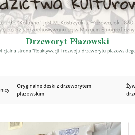
Drzeworyt Płazowski
ficjalna strona "Reaktywacji i rozwoju drzeworytu płazowskieg
Oryginalne deski z drzeworytem
Żyw
nicy
płazowskim
drz