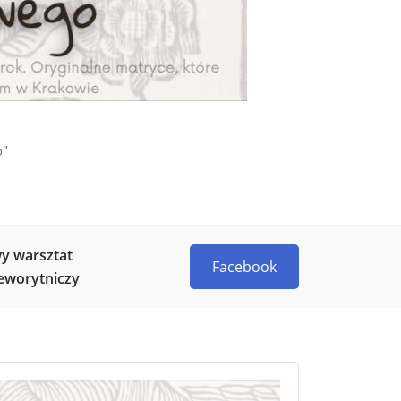
o"
y warsztat
Facebook
eworytniczy