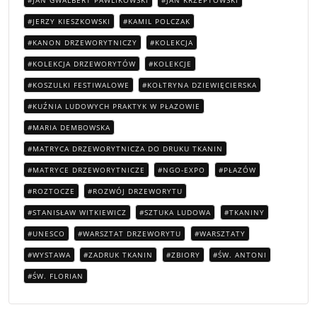
JAN GWALBERT PAWLIKOWSKI
JAN KRZEPTOWSKI
JERZY KIESZKOWSKI
KAMIL POLCZAK
KANON DRZEWORYTNICZY
KOLEKCJA
KOLEKCJA DRZEWORYTÓW
KOLEKCJE
KOSZULKI FESTIWALOWE
KOŁTRYNA DZIEWIĘCIERSKA
KUŹNIA LUDOWYCH PRAKTYK W PŁAZOWIE
MARIA DEMBOWSKA
MATRYCA DRZEWORYTNICZA DO DRUKU TKANIN
MATRYCE DRZEWORYTNICZE
NGO-EXPO
PŁAZÓW
ROZTOCZE
ROZWÓJ DRZEWORYTU
STANISŁAW WITKIEWICZ
SZTUKA LUDOWA
TKANINY
UNESCO
WARSZTAT DRZEWORYTU
WARSZTATY
WYSTAWA
ZADRUK TKANIN
ZBIORY
ŚW. ANTONI
ŚW. FLORIAN