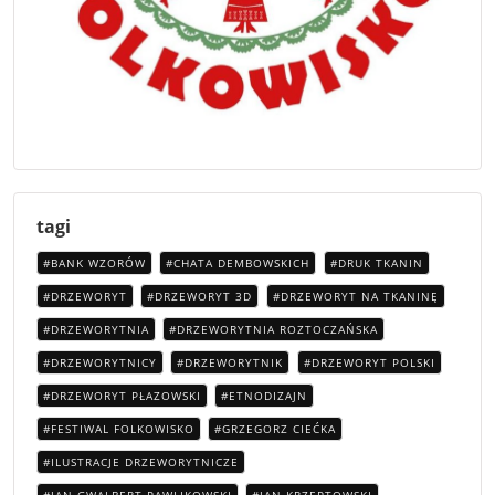
tagi
BANK WZORÓW
CHATA DEMBOWSKICH
DRUK TKANIN
DRZEWORYT
DRZEWORYT 3D
DRZEWORYT NA TKANINĘ
DRZEWORYTNIA
DRZEWORYTNIA ROZTOCZAŃSKA
DRZEWORYTNICY
DRZEWORYTNIK
DRZEWORYT POLSKI
DRZEWORYT PŁAZOWSKI
ETNODIZAJN
FESTIWAL FOLKOWISKO
GRZEGORZ CIEĆKA
ILUSTRACJE DRZEWORYTNICZE