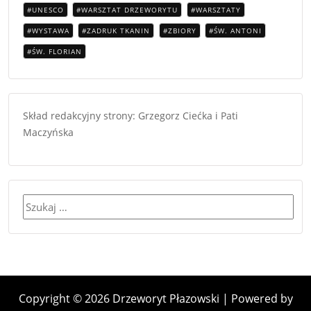
UNESCO
WARSZTAT DRZEWORYTU
WARSZTATY
WYSTAWA
ZADRUK TKANIN
ZBIORY
ŚW. ANTONI
ŚW. FLORIAN
Skład redakcyjny strony: Grzegorz Ciećka i Pati
Maczyńska
Szukaj:
Copyright © 2026 Drzeworyt Płazowski | Powered by