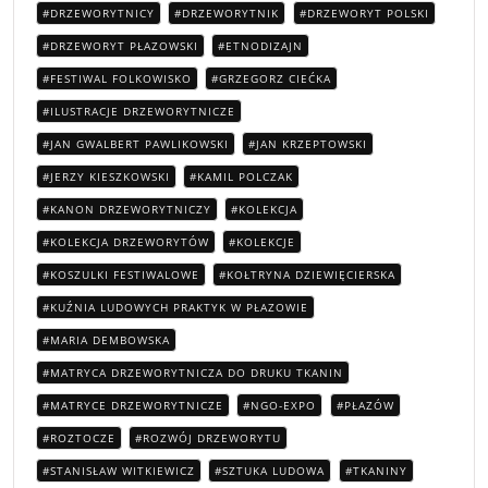
DRZEWORYTNICY
DRZEWORYTNIK
DRZEWORYT POLSKI
DRZEWORYT PŁAZOWSKI
ETNODIZAJN
FESTIWAL FOLKOWISKO
GRZEGORZ CIEĆKA
ILUSTRACJE DRZEWORYTNICZE
JAN GWALBERT PAWLIKOWSKI
JAN KRZEPTOWSKI
JERZY KIESZKOWSKI
KAMIL POLCZAK
KANON DRZEWORYTNICZY
KOLEKCJA
KOLEKCJA DRZEWORYTÓW
KOLEKCJE
KOSZULKI FESTIWALOWE
KOŁTRYNA DZIEWIĘCIERSKA
KUŹNIA LUDOWYCH PRAKTYK W PŁAZOWIE
MARIA DEMBOWSKA
MATRYCA DRZEWORYTNICZA DO DRUKU TKANIN
MATRYCE DRZEWORYTNICZE
NGO-EXPO
PŁAZÓW
ROZTOCZE
ROZWÓJ DRZEWORYTU
STANISŁAW WITKIEWICZ
SZTUKA LUDOWA
TKANINY