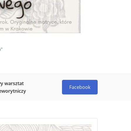
o"
y warsztat
Facebook
eworytniczy