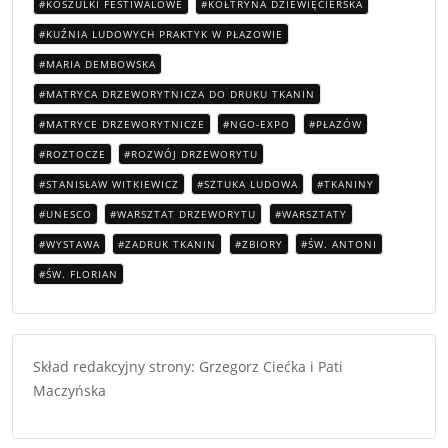
KOSZULKI FESTIWALOWE
KOŁTRYNA DZIEWIĘCIERSKA
KUŹNIA LUDOWYCH PRAKTYK W PŁAZOWIE
MARIA DEMBOWSKA
MATRYCA DRZEWORYTNICZA DO DRUKU TKANIN
MATRYCE DRZEWORYTNICZE
NGO-EXPO
PŁAZÓW
ROZTOCZE
ROZWÓJ DRZEWORYTU
STANISŁAW WITKIEWICZ
SZTUKA LUDOWA
TKANINY
UNESCO
WARSZTAT DRZEWORYTU
WARSZTATY
WYSTAWA
ZADRUK TKANIN
ZBIORY
ŚW. ANTONI
ŚW. FLORIAN
Skład redakcyjny strony: Grzegorz Ciećka i Pati
Maczyńska