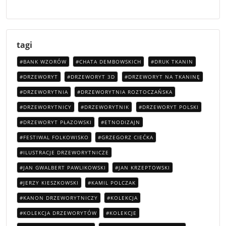
tagi
BANK WZORÓW
CHATA DEMBOWSKICH
DRUK TKANIN
DRZEWORYT
DRZEWORYT 3D
DRZEWORYT NA TKANINĘ
DRZEWORYTNIA
DRZEWORYTNIA ROZTOCZAŃSKA
DRZEWORYTNICY
DRZEWORYTNIK
DRZEWORYT POLSKI
DRZEWORYT PŁAZOWSKI
ETNODIZAJN
FESTIWAL FOLKOWISKO
GRZEGORZ CIEĆKA
ILUSTRACJE DRZEWORYTNICZE
JAN GWALBERT PAWLIKOWSKI
JAN KRZEPTOWSKI
JERZY KIESZKOWSKI
KAMIL POLCZAK
KANON DRZEWORYTNICZY
KOLEKCJA
KOLEKCJA DRZEWORYTÓW
KOLEKCJE