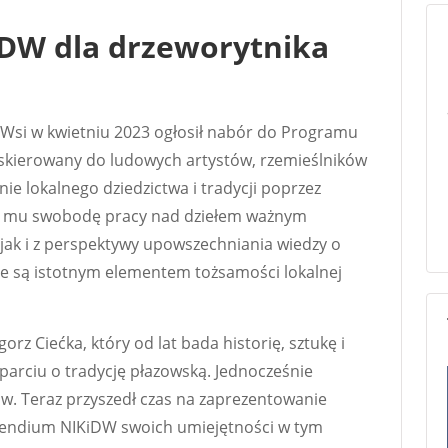
DW dla drzeworytnika
a Wsi w kwietniu 2023 ogłosił nabór do Programu
kierowany do ludowych artystów, rzemieślników
ie lokalnego dziedzictwa i tradycji poprzez
ce mu swobodę pracy nad dziełem ważnym
jak i z perspektywy upowszechniania wiedzy o
óre są istotnym elementem tożsamości lokalnej
z Ciećka, który od lat bada historię, sztukę i
parciu o tradycję płazowską. Jednocześnie
w. Teraz przyszedł czas na zaprezentowanie
pendium NIKiDW swoich umiejętności w tym