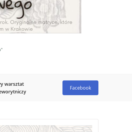
o"
y warsztat
Facebook
eworytniczy