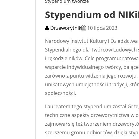
Stypendium twórcze
Stypendium od NIKi
Drzeworytnik
10 lipca 2023
Narodowy Instytut Kultury i Dziedzictw
Stypendialnego dla Twórców Ludowych s
i rękodzielników. Cele programu: ratowan
wsparcie indywidualnego twórcy, dają
zarówno z puntu widzenia jego rozwoju, 
unikatowych umiejętności i tradycji, kt
społeczności.
Laureatem tego stypendium został Grzegor
techniczne aspekty drzeworytnictwa w o
zajmował się też tworzeniem drzeworytó
szerszemu gronu odbiorców, dzięki sty