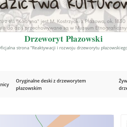
Drzeworyt Płazowski
ficjalna strona "Reaktywacji i rozwoju drzeworytu płazowskieg
Oryginalne deski z drzeworytem
Żyw
nicy
płazowskim
drz