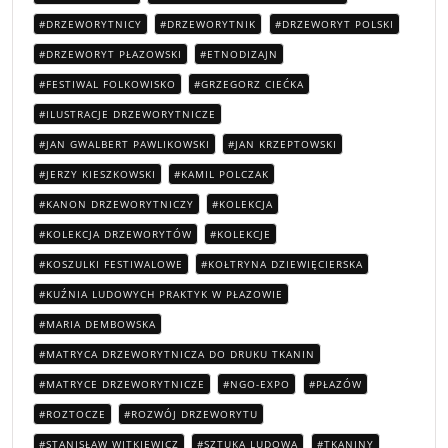
DRZEWORYTNICY
DRZEWORYTNIK
DRZEWORYT POLSKI
DRZEWORYT PŁAZOWSKI
ETNODIZAJN
FESTIWAL FOLKOWISKO
GRZEGORZ CIEĆKA
ILUSTRACJE DRZEWORYTNICZE
JAN GWALBERT PAWLIKOWSKI
JAN KRZEPTOWSKI
JERZY KIESZKOWSKI
KAMIL POLCZAK
KANON DRZEWORYTNICZY
KOLEKCJA
KOLEKCJA DRZEWORYTÓW
KOLEKCJE
KOSZULKI FESTIWALOWE
KOŁTRYNA DZIEWIĘCIERSKA
KUŹNIA LUDOWYCH PRAKTYK W PŁAZOWIE
MARIA DEMBOWSKA
MATRYCA DRZEWORYTNICZA DO DRUKU TKANIN
MATRYCE DRZEWORYTNICZE
NGO-EXPO
PŁAZÓW
ROZTOCZE
ROZWÓJ DRZEWORYTU
STANISŁAW WITKIEWICZ
SZTUKA LUDOWA
TKANINY