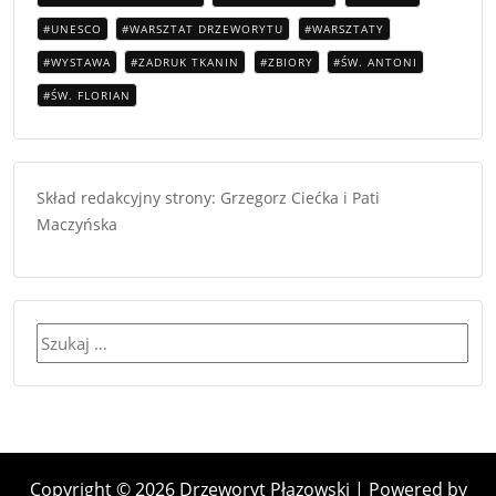
UNESCO
WARSZTAT DRZEWORYTU
WARSZTATY
WYSTAWA
ZADRUK TKANIN
ZBIORY
ŚW. ANTONI
ŚW. FLORIAN
Skład redakcyjny strony: Grzegorz Ciećka i Pati
Maczyńska
Szukaj:
Copyright © 2026 Drzeworyt Płazowski | Powered by