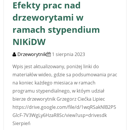
Efekty prac nad
drzeworytami w
ramach stypendium
NIKiDW
Drzeworytnik
1 sierpnia 2023
Wpis jest aktualizowany, poniżej linki do
materiałów wideo, gdzie sa podsumowania prac
na koniec każdego miesiaca w ramach
programu stypendialnego, w któym udział
bierze drzeworytnik Grzegorz Ciećka Lipiec
https://drive.google.com/file/d/1wqRSakNlB2P5
GlcF-7V3WgLy6HzaR8Sc/view?usp=drivesdk
Sierpień