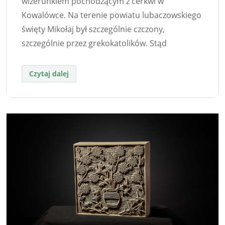
wizerunkiem pochodzącym z cerkwi w
Kowalówce. Na terenie powiatu lubaczowskiego
święty Mikołaj był szczególnie czczony,
szczególnie przez grekokatolików. Stąd