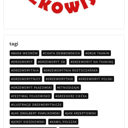
tagi
BANK WZORÓW
CHATA DEMBOWSKICH
DRUK TKANIN
DRZEWORYT
DRZEWORYT 3D
DRZEWORYT NA TKANINĘ
DRZEWORYTNIA
DRZEWORYTNIA ROZTOCZAŃSKA
DRZEWORYTNICY
DRZEWORYTNIK
DRZEWORYT POLSKI
DRZEWORYT PŁAZOWSKI
ETNODIZAJN
FESTIWAL FOLKOWISKO
GRZEGORZ CIEĆKA
ILUSTRACJE DRZEWORYTNICZE
JAN GWALBERT PAWLIKOWSKI
JAN KRZEPTOWSKI
JERZY KIESZKOWSKI
KAMIL POLCZAK