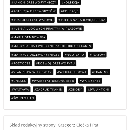
KANON DRZEWORYTNICZY
KOLEKCJA
KOLEKCJA DRZEWORYTÓW
KOLEKCJE
KOSZULKI FESTIWALOWE
KOŁTRYNA DZIEWIĘCIERSKA
KUŹNIA LUDOWYCH PRAKTYK W PŁAZOWIE
MARIA DEMBOWSKA
MATRYCA DRZEWORYTNICZA DO DRUKU TKANIN
MATRYCE DRZEWORYTNICZE
NGO-EXPO
PŁAZÓW
ROZTOCZE
ROZWÓJ DRZEWORYTU
STANISŁAW WITKIEWICZ
SZTUKA LUDOWA
TKANINY
UNESCO
WARSZTAT DRZEWORYTU
WARSZTATY
WYSTAWA
ZADRUK TKANIN
ZBIORY
ŚW. ANTONI
ŚW. FLORIAN
Skład redakcyjny strony: Grzegorz Ciećka i Pati