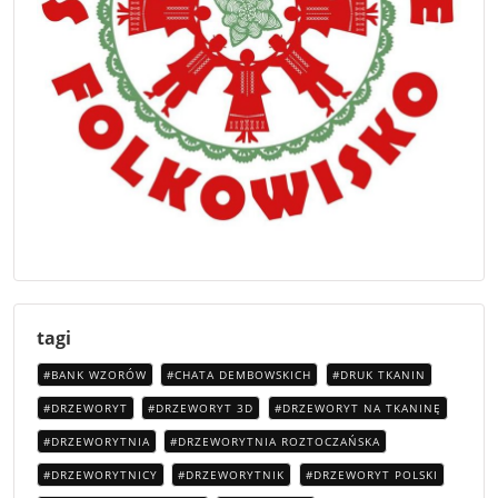
tagi
BANK WZORÓW
CHATA DEMBOWSKICH
DRUK TKANIN
DRZEWORYT
DRZEWORYT 3D
DRZEWORYT NA TKANINĘ
DRZEWORYTNIA
DRZEWORYTNIA ROZTOCZAŃSKA
DRZEWORYTNICY
DRZEWORYTNIK
DRZEWORYT POLSKI