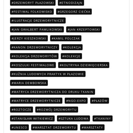
DRZEWORYT PŁAZOWSKI
ETNODIZAJN
FESTIWAL FOLKOWISKO
GRZEGORZ CIEĆKA
ILUSTRACJE DRZEWORYTNICZE
JAN GWALBERT PAWLIKOWSKI
JAN KRZEPTOWSKI
JERZY KIESZKOWSKI
KAMIL POLCZAK
KANON DRZEWORYTNICZY
KOLEKCJA
KOLEKCJA DRZEWORYTÓW
KOLEKCJE
KOSZULKI FESTIWALOWE
KOŁTRYNA DZIEWIĘCIERSKA
KUŹNIA LUDOWYCH PRAKTYK W PŁAZOWIE
MARIA DEMBOWSKA
MATRYCA DRZEWORYTNICZA DO DRUKU TKANIN
MATRYCE DRZEWORYTNICZE
NGO-EXPO
PŁAZÓW
ROZTOCZE
ROZWÓJ DRZEWORYTU
STANISŁAW WITKIEWICZ
SZTUKA LUDOWA
TKANINY
UNESCO
WARSZTAT DRZEWORYTU
WARSZTATY