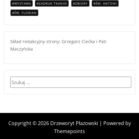
WYSTAWA
ZADRUK TKANIN
ZBIORY
ŚW. ANTONI
ŚW. FLORIAN
Skład redakcyjny strony: Grzegorz Ciećka i Pati
Maczyńska
Szukaj:
Copyright © 2026 Drzeworyt Płazowski | Powered by
Themepoints