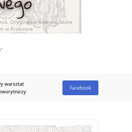
o"
y warsztat
Facebook
eworytniczy