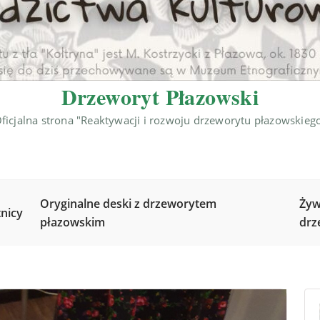
Drzeworyt Płazowski
ficjalna strona "Reaktywacji i rozwoju drzeworytu płazowskieg
Oryginalne deski z drzeworytem
Żyw
nicy
płazowskim
drz