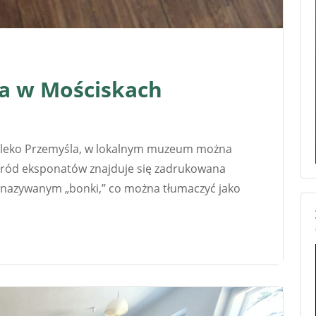
a w Mościskach
daleko Przemyśla, w lokalnym muzeum można
śród eksponatów znajduje się zadrukowana
nazywanym „bonki,” co można tłumaczyć jako