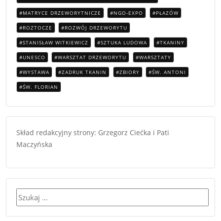
MATRYCE DRZEWORYTNICZE
NGO-EXPO
PŁAZÓW
ROZTOCZE
ROZWÓJ DRZEWORYTU
STANISŁAW WITKIEWICZ
SZTUKA LUDOWA
TKANINY
UNESCO
WARSZTAT DRZEWORYTU
WARSZTATY
WYSTAWA
ZADRUK TKANIN
ZBIORY
ŚW. ANTONI
ŚW. FLORIAN
Skład redakcyjny strony: Grzegorz Ciećka i Pati
Maczyńska
Szukaj: