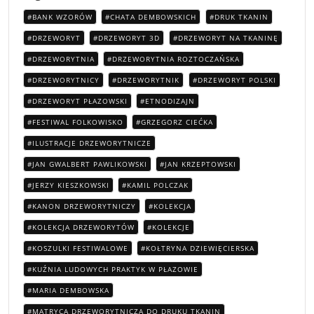
BANK WZORÓW
CHATA DEMBOWSKICH
DRUK TKANIN
DRZEWORYT
DRZEWORYT 3D
DRZEWORYT NA TKANINĘ
DRZEWORYTNIA
DRZEWORYTNIA ROZTOCZAŃSKA
DRZEWORYTNICY
DRZEWORYTNIK
DRZEWORYT POLSKI
DRZEWORYT PŁAZOWSKI
ETNODIZAJN
FESTIWAL FOLKOWISKO
GRZEGORZ CIEĆKA
ILUSTRACJE DRZEWORYTNICZE
JAN GWALBERT PAWLIKOWSKI
JAN KRZEPTOWSKI
JERZY KIESZKOWSKI
KAMIL POLCZAK
KANON DRZEWORYTNICZY
KOLEKCJA
KOLEKCJA DRZEWORYTÓW
KOLEKCJE
KOSZULKI FESTIWALOWE
KOŁTRYNA DZIEWIĘCIERSKA
KUŹNIA LUDOWYCH PRAKTYK W PŁAZOWIE
MARIA DEMBOWSKA
MATRYCA DRZEWORYTNICZA DO DRUKU TKANIN