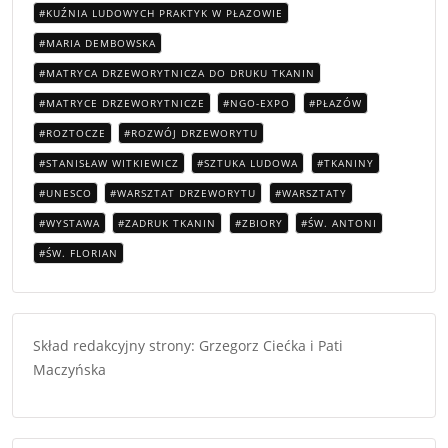
KUŹNIA LUDOWYCH PRAKTYK W PŁAZOWIE
MARIA DEMBOWSKA
MATRYCA DRZEWORYTNICZA DO DRUKU TKANIN
MATRYCE DRZEWORYTNICZE
NGO-EXPO
PŁAZÓW
ROZTOCZE
ROZWÓJ DRZEWORYTU
STANISŁAW WITKIEWICZ
SZTUKA LUDOWA
TKANINY
UNESCO
WARSZTAT DRZEWORYTU
WARSZTATY
WYSTAWA
ZADRUK TKANIN
ZBIORY
ŚW. ANTONI
ŚW. FLORIAN
Skład redakcyjny strony: Grzegorz Ciećka i Pati
Maczyńska