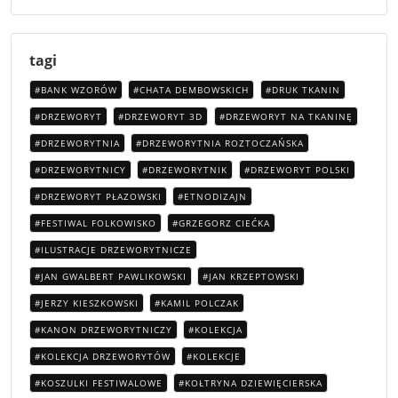
tagi
BANK WZORÓW
CHATA DEMBOWSKICH
DRUK TKANIN
DRZEWORYT
DRZEWORYT 3D
DRZEWORYT NA TKANINĘ
DRZEWORYTNIA
DRZEWORYTNIA ROZTOCZAŃSKA
DRZEWORYTNICY
DRZEWORYTNIK
DRZEWORYT POLSKI
DRZEWORYT PŁAZOWSKI
ETNODIZAJN
FESTIWAL FOLKOWISKO
GRZEGORZ CIEĆKA
ILUSTRACJE DRZEWORYTNICZE
JAN GWALBERT PAWLIKOWSKI
JAN KRZEPTOWSKI
JERZY KIESZKOWSKI
KAMIL POLCZAK
KANON DRZEWORYTNICZY
KOLEKCJA
KOLEKCJA DRZEWORYTÓW
KOLEKCJE
KOSZULKI FESTIWALOWE
KOŁTRYNA DZIEWIĘCIERSKA