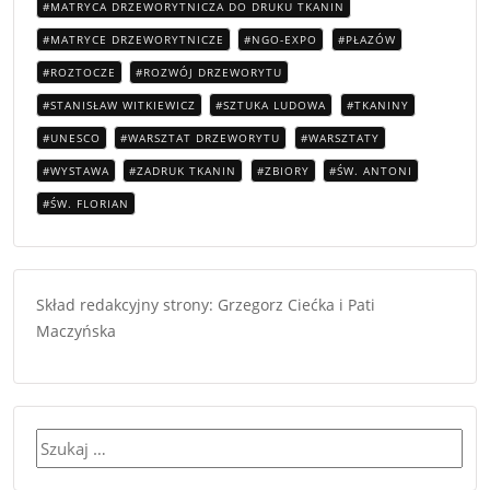
MATRYCA DRZEWORYTNICZA DO DRUKU TKANIN
MATRYCE DRZEWORYTNICZE
NGO-EXPO
PŁAZÓW
ROZTOCZE
ROZWÓJ DRZEWORYTU
STANISŁAW WITKIEWICZ
SZTUKA LUDOWA
TKANINY
UNESCO
WARSZTAT DRZEWORYTU
WARSZTATY
WYSTAWA
ZADRUK TKANIN
ZBIORY
ŚW. ANTONI
ŚW. FLORIAN
Skład redakcyjny strony: Grzegorz Ciećka i Pati
Maczyńska
Szukaj: