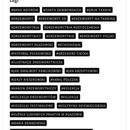
tagi
BANK WZORÓW
CHATA DEMBOWSKICH
DRUK TKANIN
DRZEWORYT
DRZEWORYT 3D
DRZEWORYT NA TKANINĘ
DRZEWORYTNIA
DRZEWORYTNIA ROZTOCZAŃSKA
DRZEWORYTNICY
DRZEWORYTNIK
DRZEWORYT POLSKI
DRZEWORYT PŁAZOWSKI
ETNODIZAJN
FESTIWAL FOLKOWISKO
GRZEGORZ CIEĆKA
ILUSTRACJE DRZEWORYTNICZE
JAN GWALBERT PAWLIKOWSKI
JAN KRZEPTOWSKI
JERZY KIESZKOWSKI
KAMIL POLCZAK
KANON DRZEWORYTNICZY
KOLEKCJA
KOLEKCJA DRZEWORYTÓW
KOLEKCJE
KOSZULKI FESTIWALOWE
KOŁTRYNA DZIEWIĘCIERSKA
KUŹNIA LUDOWYCH PRAKTYK W PŁAZOWIE
MARIA DEMBOWSKA