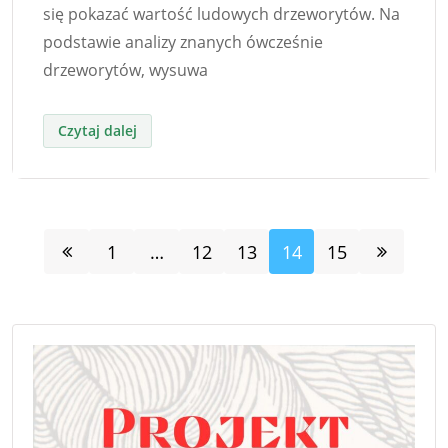
się pokazać wartość ludowych drzeworytów. Na
podstawie analizy znanych ówcześnie
drzeworytów, wysuwa
1
…
12
13
14
15