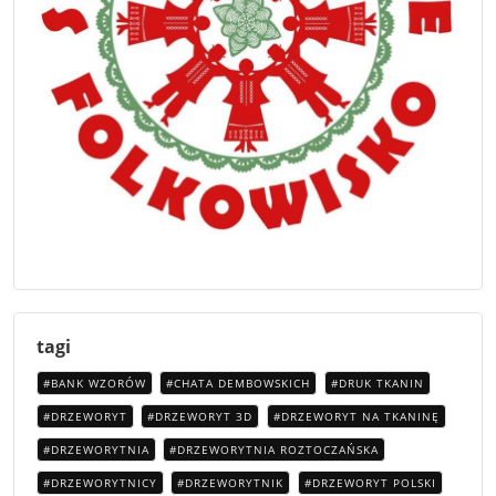
tagi
BANK WZORÓW
CHATA DEMBOWSKICH
DRUK TKANIN
DRZEWORYT
DRZEWORYT 3D
DRZEWORYT NA TKANINĘ
DRZEWORYTNIA
DRZEWORYTNIA ROZTOCZAŃSKA
DRZEWORYTNICY
DRZEWORYTNIK
DRZEWORYT POLSKI