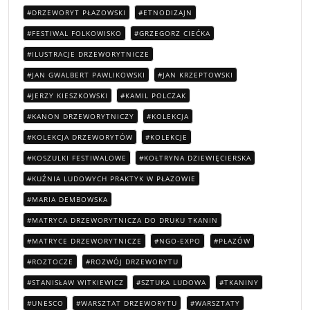
DRZEWORYT PŁAZOWSKI
ETNODIZAJN
FESTIWAL FOLKOWISKO
GRZEGORZ CIEĆKA
ILUSTRACJE DRZEWORYTNICZE
JAN GWALBERT PAWLIKOWSKI
JAN KRZEPTOWSKI
JERZY KIESZKOWSKI
KAMIL POLCZAK
KANON DRZEWORYTNICZY
KOLEKCJA
KOLEKCJA DRZEWORYTÓW
KOLEKCJE
KOSZULKI FESTIWALOWE
KOŁTRYNA DZIEWIĘCIERSKA
KUŹNIA LUDOWYCH PRAKTYK W PŁAZOWIE
MARIA DEMBOWSKA
MATRYCA DRZEWORYTNICZA DO DRUKU TKANIN
MATRYCE DRZEWORYTNICZE
NGO-EXPO
PŁAZÓW
ROZTOCZE
ROZWÓJ DRZEWORYTU
STANISŁAW WITKIEWICZ
SZTUKA LUDOWA
TKANINY
UNESCO
WARSZTAT DRZEWORYTU
WARSZTATY