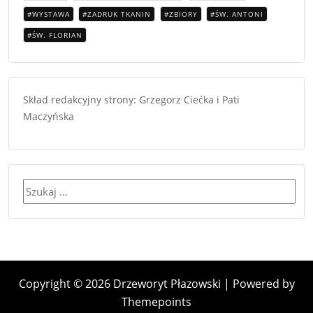
WYSTAWA
ZADRUK TKANIN
ZBIORY
ŚW. ANTONI
ŚW. FLORIAN
Skład redakcyjny strony: Grzegorz Ciećka i Pati
Maczyńska
Szukaj:
Copyright © 2026 Drzeworyt Płazowski | Powered by
Themepoints